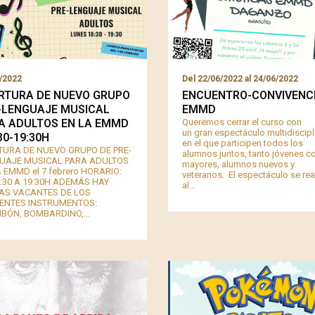
/2022
Del
22/06/2022
al
24/06/2022
RTURA DE NUEVO GRUPO
ENCUENTRO-CONVIVENC
-LENGUAJE MUSICAL
EMMD
A ADULTOS EN LA EMMD
Queremos cerrar el curso con
un gran espectáculo multidiscipl
30-19:30H
en el que participen todos los
TURA DE NUEVO GRUPO DE PRE-
alumnos juntos, tanto jóvenes 
UAJE MUSICAL PARA ADULTOS
mayores, alumnos nuevos y
 EMMD el 7 febrero HORARIO:
veteranos. El espectáculo se rea
8:30 A 19:30H ADEMÁS HAY
al…
AS VACANTES DE LOS
IENTES INSTRUMENTOS:
BÓN, BOMBARDINO,…