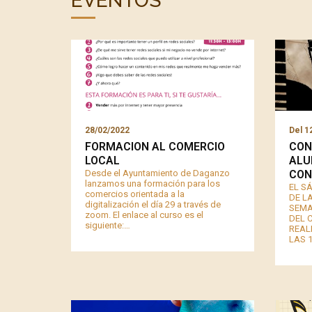
EVENTOS
28/02/2022
Del
12
FORMACION AL COMERCIO
CON
LOCAL
ALU
Desde el Ayuntamiento de Daganzo
CON
lanzamos una formación para los
EL S
comercios orientada a la
DE L
digitalización el día 29 a través de
SEMA
zoom. El enlace al curso es el
DEL 
siguiente:…
REAL
LAS 