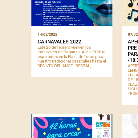
14/02/2022
07/02
CARNAVALES 2022
APE
Este 26 de febrero vuelven los
PRE
Carnavales de Daganzo. A las 18:00 te
PAR
esperamos en la Plaza de Toros para
-18:
nuestro tradicional pasacalles hasta el
RECINTO DEL ÁNGEL BERZAL,…
APER
LENG
EN LA
DE 1
PLAZ
SIGU
TROM