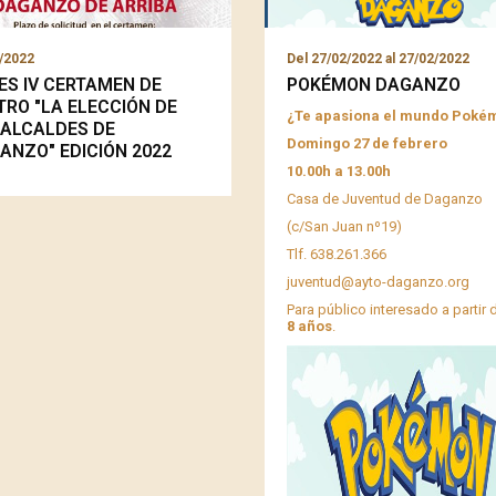
/2022
Del
27/02/2022
al
27/02/2022
ES IV CERTAMEN DE
POKÉMON DAGANZO
TRO "LA ELECCIÓN DE
¿Te apasiona el mundo Poké
 ALCALDES DE
Domingo 27 de febrero
ANZO" EDICIÓN 2022
10.00h a 13.00h
Casa de Juventud de Daganzo
(c/San Juan nº19)
Tlf. 638.261.366
juventud@ayto-daganzo.org
Para público interesado a partir 
8 años
.