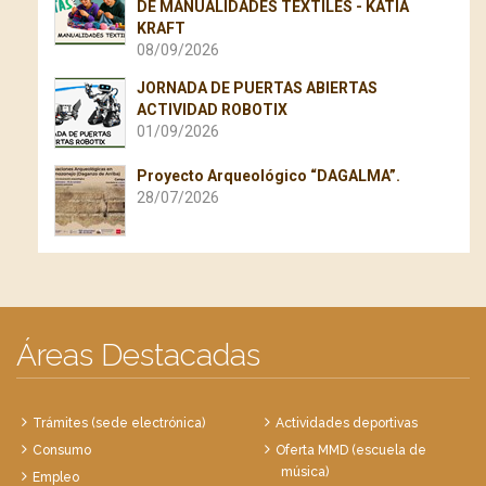
DE MANUALIDADES TEXTILES - KATIA
KRAFT
08/09/2026
JORNADA DE PUERTAS ABIERTAS
ACTIVIDAD ROBOTIX
01/09/2026
Proyecto Arqueológico “DAGALMA”.
28/07/2026
Áreas Destacadas
Trámites (sede electrónica)
Actividades deportivas
Consumo
Oferta MMD (escuela de
música)
Empleo