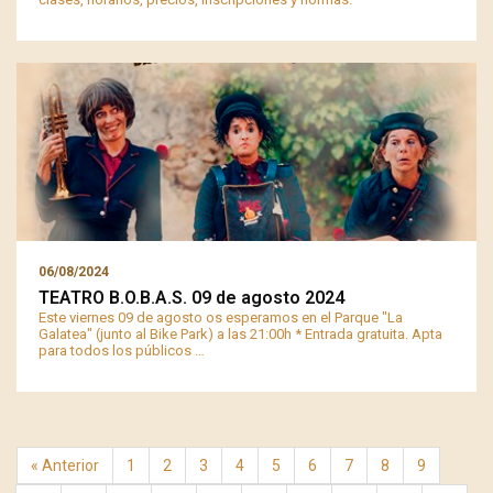
06/08/2024
TEATRO B.O.B.A.S. 09 de agosto 2024
Este viernes 09 de agosto os esperamos en el Parque "La
Galatea" (junto al Bike Park) a las 21:00h * Entrada gratuita. Apta
para todos los públicos …
« Anterior
1
2
3
4
5
6
7
8
9