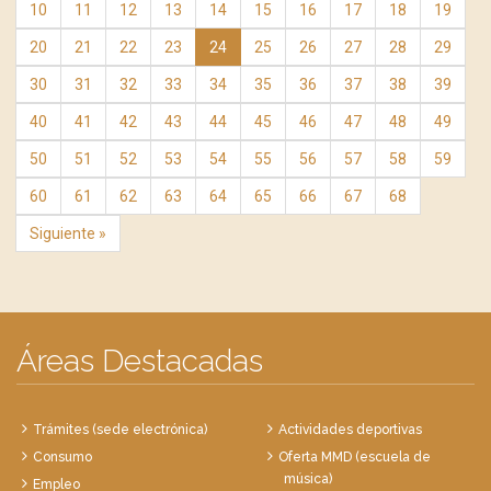
10
11
12
13
14
15
16
17
18
19
20
21
22
23
24
25
26
27
28
29
30
31
32
33
34
35
36
37
38
39
40
41
42
43
44
45
46
47
48
49
50
51
52
53
54
55
56
57
58
59
60
61
62
63
64
65
66
67
68
Siguiente »
Áreas Destacadas
Trámites (sede electrónica)
Actividades deportivas
Consumo
Oferta MMD (escuela de
música)
Empleo