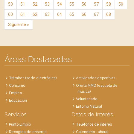
50
51
52
53
54
55
56
57
58
59
60
61
62
63
64
65
66
67
68
Siguiente »
Áreas Destacadas
Trámites (sede electrónica)
Actividades deportivas
Consumo
Oferta MMD (escuela de
música)
Empleo
Voluntariado
Educación
Entorno Natural
Servicios
Datos de Interés
Punto Limpio
Teléfonos de interés
Recogida de enseres
Calendario Laboral