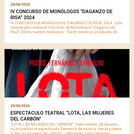
26/06/2024
IV CONCURSO DE MONÓLOGOS “DAGANZO DE
RISA” 2024
IV CONCURSO DE MONÓLOGOS “DAGANZO DE RISA” 2024 Este
mes de julio vuelve el Concurso de Monólogos “Daganzo de
Risa” 2024 a nuestro municipio. Dará comienzo el sábado 06…
25/06/2024
ESPECTACULO TEATRAL ”LOTA, LAS MUJERES
DEL CARBÓN”
"LOTA, LAS MUJERES DEL CARBÓN” Este viernes, 28 de junio,
no te pierdas el espectáculo flamenco de música, danza y teatro
“Lota, las mujeres del carbón”. Utilizando como lenguaje…