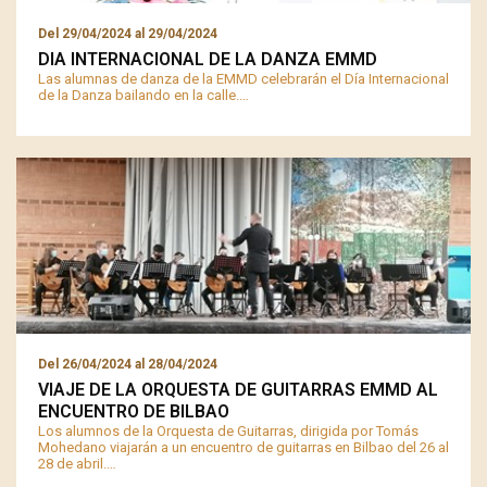
Del
29/04/2024
al
29/04/2024
DIA INTERNACIONAL DE LA DANZA EMMD
Las alumnas de danza de la EMMD celebrarán el Día Internacional
de la Danza bailando en la calle.…
Del
26/04/2024
al
28/04/2024
VIAJE DE LA ORQUESTA DE GUITARRAS EMMD AL
ENCUENTRO DE BILBAO
Los alumnos de la Orquesta de Guitarras, dirigida por Tomás
Mohedano viajarán a un encuentro de guitarras en Bilbao del 26 al
28 de abril.…