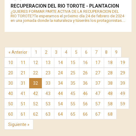
RECUPERACION DEL RIO TOROTE - PLANTACION
¿QUIERES FORMAR PARTE ACTIVA DE LA RECUPERACION DEL
RIO TOROTE?Te esperamos el próximo día 24 de febrero de 2024
en una jornada donde la naturaleza y túseréis los protagonistas.…
« Anterior
1
2
3
4
5
6
7
8
9
10
11
12
13
14
15
16
17
18
19
20
21
22
23
24
25
26
27
28
29
30
31
32
33
34
35
36
37
38
39
40
41
42
43
44
45
46
47
48
49
50
51
52
53
54
55
56
57
58
59
60
61
62
63
64
65
66
67
68
Siguiente »