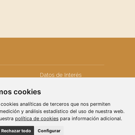
Datos de Interés
Teléfonos de interés
amos cookies
seres
Calendario Laboral
iduos
Calendario Fiscal
 cookies analíticas de terceros que nos permiten
Calendario Escolar
 medición y análisis estadístico del uso de nuestra web.
nuestra
política de cookies
para información adicional.
Rechazar todo
Configurar
Diseño Web:
Fontventa S.L.