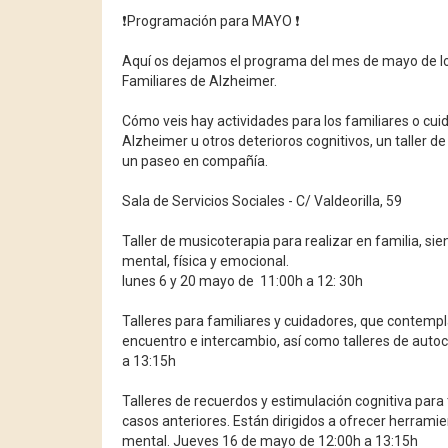
❗️Programación para MAYO ❗️
Aquí os dejamos el programa del mes de mayo de los
Familiares de Alzheimer.
Cómo veis hay actividades para los familiares o cui
Alzheimer u otros deterioros cognitivos, un taller 
un paseo en compañía.
Sala de Servicios Sociales - C/ Valdeorilla, 59
Taller de musicoterapia para realizar en familia, s
mental, física y emocional.
lunes 6 y 20 mayo de
11:00h a 12: 30h
Talleres para familiares y cuidadores, que contemp
encuentro e intercambio, así como talleres de autoc
a 13:15h
Talleres de recuerdos y estimulación cognitiva para
casos anteriores. Están dirigidos a ofrecer herramie
mental. J
ueves 16 de mayo de 12:00h a 13:15h