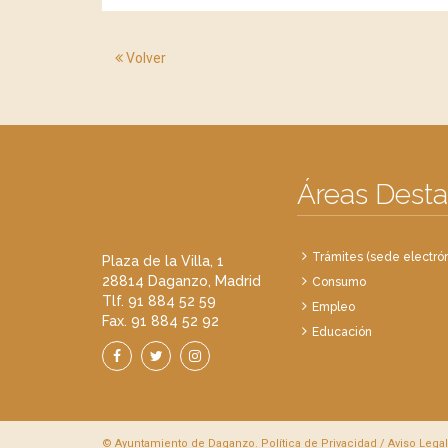
Volver
Áreas Dest
Trámites (sede electrón
Plaza de la Villa, 1
28814 Daganzo, Madrid
Consumo
Tlf. 91 884 52 59
Empleo
Fax. 91 884 52 92
Educación
© Ayuntamiento de Daganzo.
Política de Privacidad
/
Aviso Legal