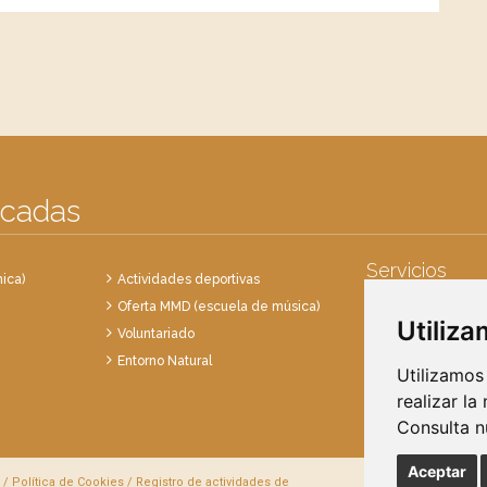
acadas
Servicios
ica)
Actividades deportivas
Oferta MMD (escuela de música)
Punto Limpio
Utiliz
Voluntariado
Recogida de en
Entorno Natural
Recogida de res
Utilizamos
realizar la
Consulta 
Aceptar
/
Política de Cookies
/
Registro de actividades de