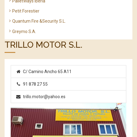
PalletWays Iberia
Petit Forestier
Quantum Fire &Security S.L.
Greymo S.A.
TRILLO MOTOR S.L.
C/ Camino Ancho 65 A11
91 878 27 55
trillo.motor@yahoo.es