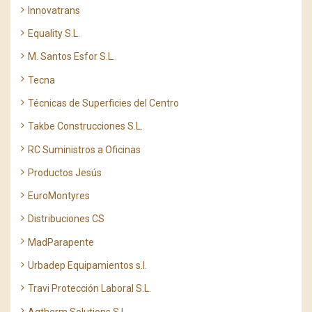
Innovatrans
Equality S.L.
M. Santos Esfor S.L.
Tecna
Técnicas de Superficies del Centro
Takbe Construcciones S.L.
RC Suministros a Oficinas
Productos Jesús
EuroMontyres
Distribuciones CS
MadParapente
Urbadep Equipamientos s.l.
Travi Protección Laboral S.L.
Aqtherm Solutions S.L.