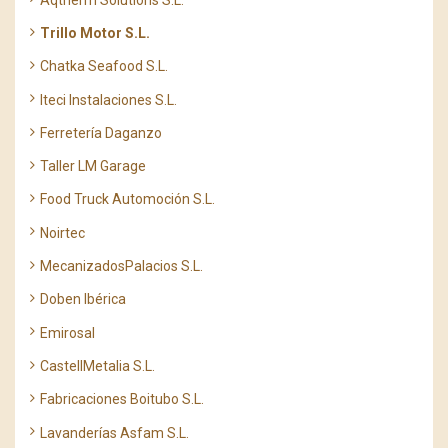
Trillo Motor S.L.
Chatka Seafood S.L.
Iteci Instalaciones S.L.
Ferretería Daganzo
Taller LM Garage
Food Truck Automoción S.L.
Noirtec
MecanizadosPalacios S.L.
Doben Ibérica
Emirosal
CastellMetalia S.L.
Fabricaciones Boitubo S.L.
Lavanderías Asfam S.L.