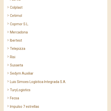
Colplast
Cetimol
Copmor S.L.
Mercadona
Ibertest
Telepizza
Risi
Susaeta
Sedym Auxiliar
Luis Simoes Logística Integrada S.A.
TuryLogistics
Fecsa
Impulso 7 estrellas