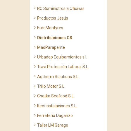
RC Suministros a Oficinas
Productos Jesús
EuroMontyres
Distribuciones CS
MadParapente
Urbadep Equipamientos s.l.
Travi Protección Laboral S.L.
Aqtherm Solutions S.L.
Trillo Motor S.L.
Chatka Seafood S.L.
Iteci Instalaciones S.L.
Ferretería Daganzo
Taller LM Garage