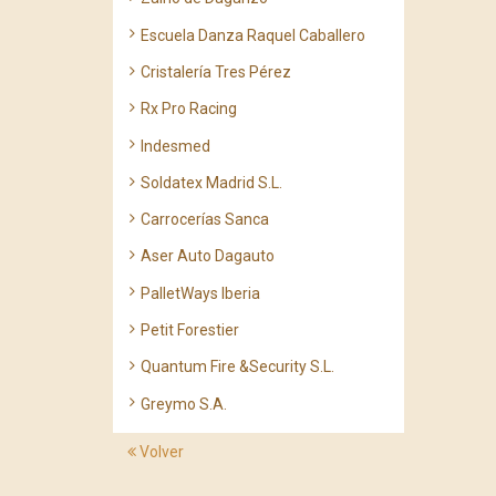
Escuela Danza Raquel Caballero
Cristalería Tres Pérez
Rx Pro Racing
Indesmed
Soldatex Madrid S.L.
Carrocerías Sanca
Aser Auto Dagauto
PalletWays Iberia
Petit Forestier
Quantum Fire &Security S.L.
Greymo S.A.
Volver