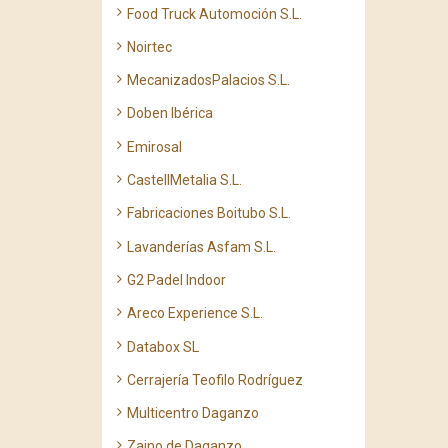
Food Truck Automoción S.L.
Noirtec
MecanizadosPalacios S.L.
Doben Ibérica
Emirosal
CastellMetalia S.L.
Fabricaciones Boitubo S.L.
Lavanderías Asfam S.L.
G2 Padel Indoor
Areco Experience S.L.
Databox SL
Cerrajería Teofilo Rodríguez
Multicentro Daganzo
Zaino de Daganzo