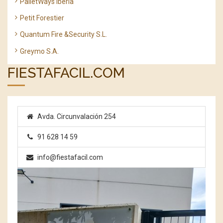
PalletWays Iberia
Petit Forestier
Quantum Fire &Security S.L.
Greymo S.A.
FIESTAFACIL.COM
Avda. Circunvalación 254
91 628 14 59
info@fiestafacil.com