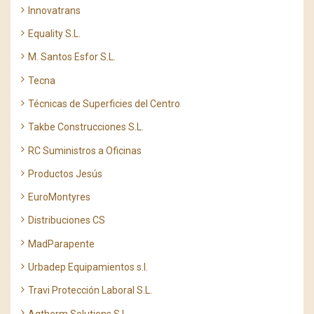
Innovatrans
Equality S.L.
M. Santos Esfor S.L.
Tecna
Técnicas de Superficies del Centro
Takbe Construcciones S.L.
RC Suministros a Oficinas
Productos Jesús
EuroMontyres
Distribuciones CS
MadParapente
Urbadep Equipamientos s.l.
Travi Protección Laboral S.L.
Aqtherm Solutions S.L.