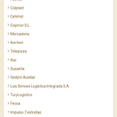
Colplast
Cetimol
Copmor S.L.
Mercadona
Ibertest
Telepizza
Risi
Susaeta
Sedym Auxiliar
Luis Simoes Logística Integrada S.A.
TuryLogistics
Fecsa
Impulso 7 estrellas