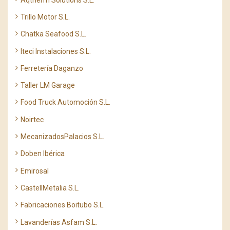
Trillo Motor S.L.
Chatka Seafood S.L.
Iteci Instalaciones S.L.
Ferretería Daganzo
Taller LM Garage
Food Truck Automoción S.L.
Noirtec
MecanizadosPalacios S.L.
Doben Ibérica
Emirosal
CastellMetalia S.L.
Fabricaciones Boitubo S.L.
Lavanderías Asfam S.L.