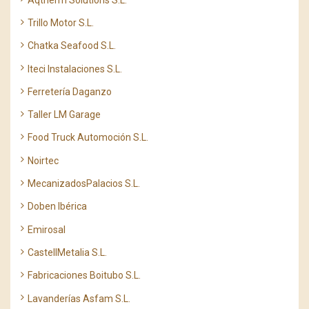
Trillo Motor S.L.
Chatka Seafood S.L.
Iteci Instalaciones S.L.
Ferretería Daganzo
Taller LM Garage
Food Truck Automoción S.L.
Noirtec
MecanizadosPalacios S.L.
Doben Ibérica
Emirosal
CastellMetalia S.L.
Fabricaciones Boitubo S.L.
Lavanderías Asfam S.L.