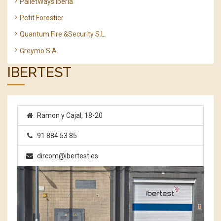
PalletWays Iberia
Petit Forestier
Quantum Fire &Security S.L.
Greymo S.A.
IBERTEST
Ramon y Cajal, 18-20
91 884 53 85
dircom@ibertest.es