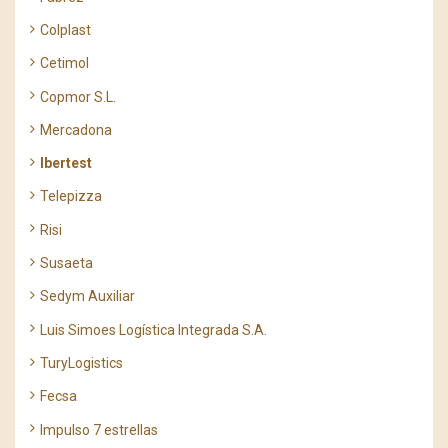
Colplast
Cetimol
Copmor S.L.
Mercadona
Ibertest
Telepizza
Risi
Susaeta
Sedym Auxiliar
Luis Simoes Logística Integrada S.A.
TuryLogistics
Fecsa
Impulso 7 estrellas