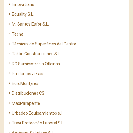
Innovatrans
Equality S.L.
M. Santos Esfor S.L.
Tecna
Técnicas de Superficies del Centro
Takbe Construcciones S.L.
RC Suministros a Oficinas
Productos Jesús
EuroMontyres
Distribuciones CS
MadParapente
Urbadep Equipamientos s.l.
Travi Protección Laboral S.L.
Aqtherm Solutions S.L.