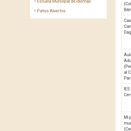
Escuela Municipal de idiomas
(Co
Bili
Patios Abiertos
Cas
Car
Dag
Aul
Adu
(Pe
al 
Par
IES
Cer
Mi 
mun
(Ce