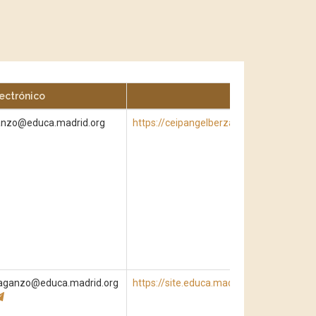
ectrónico
Web
ganzo@educa.madrid.org
https://ceipangelberzal.es/
daganzo@educa.madrid.org
https://site.educa.madrid.org/cp.salva