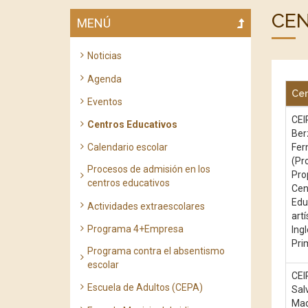
CEN
MENÚ
Noticias
Agenda
Cen
Eventos
CEI
Centros Educativos
Ber
Fer
Calendario escolar
(Pr
Procesos de admisión en los
Pro
centros educativos
Cen
Edu
Actividades extraescolares
artí
Programa 4+Empresa
Ing
Pri
Programa contra el absentismo
escolar
CEI
Escuela de Adultos (CEPA)
Sal
Mad