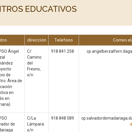
TROS EDUCATIVOS
tro
dirección
Teléfono
Correo el
PSO Ángel
C/
918 841 258
cp.angelberzalfern.da
zal
Camino
nández
del
oyecto
Fresno,
pio de
s/n
tro: Área de
cación
stica en
lés en
maria)
PSO
C/La
918 848 589
cp.salvadordemadariaga.
vador de
Lámpara
ariaga
s/n