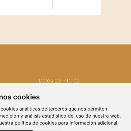
Datos de Interés
Teléfonos de interés
amos cookies
seres
Calendario Laboral
iduos
Calendario Fiscal
 cookies analíticas de terceros que nos permiten
Calendario Escolar
 medición y análisis estadístico del uso de nuestra web.
nuestra
política de cookies
para información adicional.