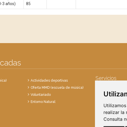
0-3 años)
85
acadas
Servicios
ica)
Actividades deportivas
Oferta MMD (escuela de música)
Punto Limpio
Utiliz
Voluntariado
Recogida de en
Entorno Natural
Recogida de res
Utilizamos
realizar la
Consulta 