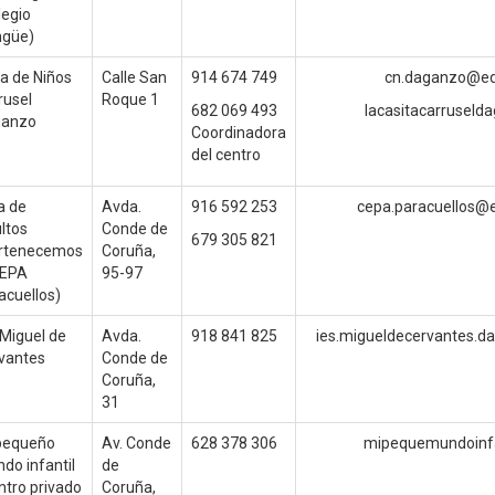
legio
ngüe)
a de Niños
Calle San
914 674 749
cn.daganzo@ed
rusel
Roque 1
682 069 493
lacasitacarrusel
anzo
Coordinadora
del centro
a de
Avda.
916 592 253
cepa.paracuellos@
ltos
Conde de
679 305 821
rtenecemos
Coruña,
CEPA
95-97
acuellos)
 Miguel de
Avda.
918 841 825
ies.migueldecervantes.d
vantes
Conde de
Coruña,
31
pequeño
Av.
Conde
628 378 306
mipequemundoinfa
do infantil
de
ntro privado
Coruña,