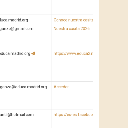
uca.madrid.org
Conoce nuestra casita
2025
daganzo@gmail.com
Nuestra casita 2026
educa.madrid.org
https://www.educa2.madrid.org/web/cent
aganzo@educa.madrid.org
Acceder
ntil@hotmail.com
https://es-es.facebook.com/mipequemun