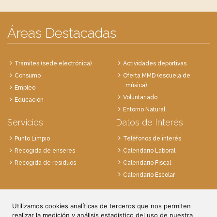
Áreas Destacadas
Trámites (sede electrónica)
Actividades deportivas
Consumo
Oferta MMD (escuela de
música)
Empleo
Voluntariado
Educación
Entorno Natural
Servicios
Datos de Interés
Punto Limpio
Teléfonos de interés
Recogida de enseres
Calendario Laboral
Recogida de residuos
Calendario Fiscal
Calendario Escolar
Plaza de la Villa, 1
Utilizamos cookies analíticas de terceros que nos permiten
28814 Daganzo, Madrid
realizar la medición y análisis estadístico del uso de nuestra
Tlf. 91 884 52 59