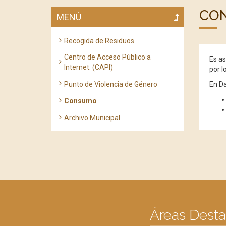
CO
MENÚ
Recogida de Residuos
Centro de Acceso Público a
Es as
Internet. (CAPI)
por l
Punto de Violencia de Género
En Da
Consumo
Archivo Municipal
Áreas Dest