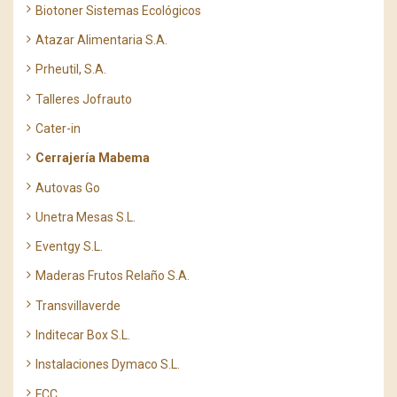
Biotoner Sistemas Ecológicos
Atazar Alimentaria S.A.
Prheutil, S.A.
Talleres Jofrauto
Cater-in
Cerrajería Mabema
Autovas Go
Unetra Mesas S.L.
Eventgy S.L.
Maderas Frutos Relaño S.A.
Transvillaverde
Inditecar Box S.L.
Instalaciones Dymaco S.L.
FCC