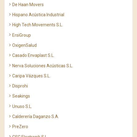
De Haan Movers
Hispano Acústica Industrial
High Tech Movements S.L.
ErsiGroup
OxigenSalud
Casado Envaplast S.L.
Nerva Soluciones Acústicas S.L.
Caripa Vázques S.L.
Disprohi
Seakings
Unuso S.L.
Calderería Daganzo S.A.
PreZero
CSC Electronik S.L.