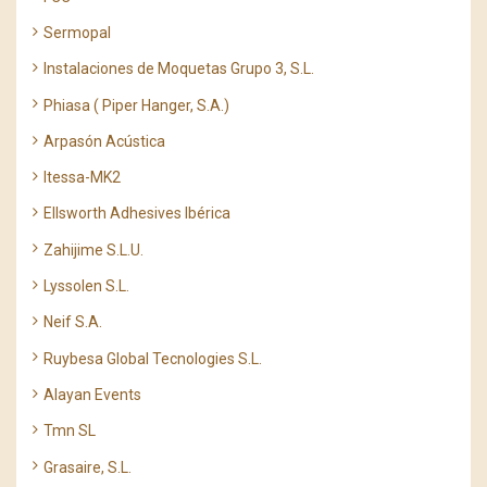
Sermopal
Instalaciones de Moquetas Grupo 3, S.L.
Phiasa ( Piper Hanger, S.A.)
Arpasón Acústica
Itessa-MK2
Ellsworth Adhesives Ibérica
Zahijime S.L.U.
Lyssolen S.L.
Neif S.A.
Ruybesa Global Tecnologies S.L.
Alayan Events
Tmn SL
Grasaire, S.L.