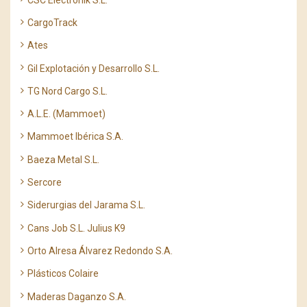
CargoTrack
Ates
Gil Explotación y Desarrollo S.L.
TG Nord Cargo S.L.
A.L.E. (Mammoet)
Mammoet Ibérica S.A.
Baeza Metal S.L.
Sercore
Siderurgias del Jarama S.L.
Cans Job S.L. Julius K9
Orto Alresa Álvarez Redondo S.A.
Plásticos Colaire
Maderas Daganzo S.A.