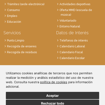
Trámites (sede electrónica)
Actividades deportivas
Consumo
Oferta MMD (escuela de
música)
Empleo
Voluntariado
Educación
Entorno Natural
Servicios
Datos de Interés
Punto Limpio
Teléfonos de interés
Recogida de enseres
Calendario Laboral
Recogida de residuos
Calendario Fiscal
Calendario Escolar
Plaza de la Villa, 1
Utilizamos cookies analíticas de terceros que nos permiten
28814 Daganzo, Madrid
realizar la medición y análisis estadístico del uso de nuestra
Tlf. 91 884 52 59
web. Consulta nuestra
política de cookies
para información
Fax. 91 884 52 92
adicional.
Aceptar
Rechazar todo