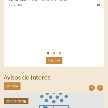
31/07/2026
20
Ver todo
Avisos de Interés
Ver todo
<
>
22/10/2025