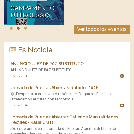
CAMPAMENTO
FÚTBOL 2026
Ver todos los eventos
Es Noticia
ANUNCIO JUEZ DE PAZ SUSTITUTO
C
A
ANUNCIO JUEZ DE PAZ SUSTITUTO
CO
03/08/2026
AU
Ju
Jornada de Puertas Abiertas. Robotix. 2026
29
🤖 ¡Despierta tu creatividad robótica en Daganzo! Familias,
¡arrancamos el curso con tecnología,...
Cu
31/07/2026
DE
🚀
en
Jornada de Puertas Abiertas Taller de Manualidades
23
Textiles - Katia Craft
¡Os esperamos en la Jornada de Puertas Abiertas del Taller de
L
D
Manualidades Textiles! Desde la Concejalía...