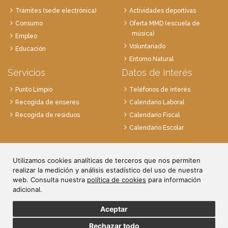
Trámites (sede electrónica)
Actividades deportivas
Consumo
Oferta MMD (escuela de
música)
Empleo
Voluntariado
Educación
Entorno Natural
Servicios
Datos de Interés
Punto Limpio
Teléfonos de interés
Recogida de enseres
Calendario Laboral
Recogida de residuos
Calendario Fiscal
Calendario Escolar
Plaza de la Villa, 1
28814 Daganzo, Madrid
Utilizamos cookies analíticas de terceros que nos permiten
realizar la medición y análisis estadístico del uso de nuestra
Tlf. 91 884 52 59
web. Consulta nuestra
política de cookies
para información
Fax. 91 884 52 92
adicional.
Aceptar
Rechazar todo