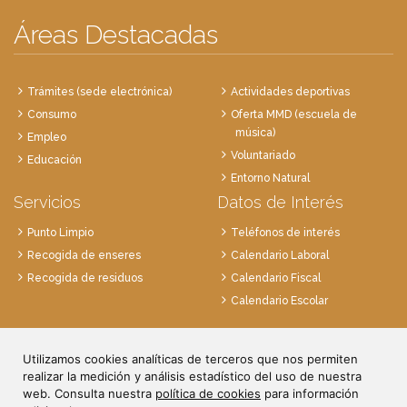
Áreas Destacadas
Trámites (sede electrónica)
Actividades deportivas
Consumo
Oferta MMD (escuela de
música)
Empleo
Voluntariado
Educación
Entorno Natural
Servicios
Datos de Interés
Punto Limpio
Teléfonos de interés
Recogida de enseres
Calendario Laboral
Recogida de residuos
Calendario Fiscal
Calendario Escolar
Plaza de la Villa, 1
28814 Daganzo, Madrid
Utilizamos cookies analíticas de terceros que nos permiten
realizar la medición y análisis estadístico del uso de nuestra
Tlf. 91 884 52 59
web. Consulta nuestra
política de cookies
para información
Fax. 91 884 52 92