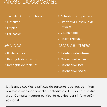
Áreas Destacadas
Trámites (sede electrónica)
Actividades deportivas
Consumo
Oferta MMD (escuela de
música)
Empleo
Voluntariado
Educación
Entorno Natural
Servicios
Datos de Interés
Punto Limpio
Teléfonos de interés
Recogida de enseres
Calendario Laboral
Recogida de residuos
Calendario Fiscal
Calendario Escolar
Plaza de la Villa, 1
Utilizamos cookies analíticas de terceros que nos permiten
28814 Daganzo, Madrid
realizar la medición y análisis estadístico del uso de nuestra
Tlf. 91 884 52 59
web. Consulta nuestra
política de cookies
para información
Fax. 91 884 52 92
adicional.