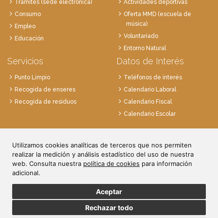
Trámites (sede electrónica)
Actividades deportivas
Consumo
Oferta MMD (escuela de
música)
Empleo
Voluntariado
Educación
Entorno Natural
Servicios
Datos de Interés
Punto Limpio
Teléfonos de interés
Recogida de enseres
Calendario Laboral
Recogida de residuos
Calendario Fiscal
Calendario Escolar
Plaza de la Villa, 1
Utilizamos cookies analíticas de terceros que nos permiten
28814 Daganzo, Madrid
realizar la medición y análisis estadístico del uso de nuestra
Tlf. 91 884 52 59
web. Consulta nuestra
política de cookies
para información
Fax. 91 884 52 92
adicional.
Aceptar
Rechazar todo
© Ayuntamiento de Daganzo.