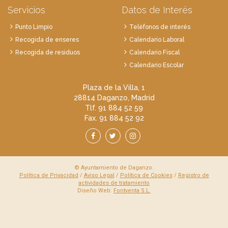
Servicios
Datos de Interés
Punto Limpio
Teléfonos de interés
Recogida de enseres
Calendario Laboral
Recogida de residuos
Calendario Fiscal
Calendario Escolar
Plaza de la Villa, 1
28814 Daganzo, Madrid
Tlf. 91 884 52 59
Fax. 91 884 52 92
© Ayuntamiento de Daganzo.
Política de Privacidad
/
Aviso Legal
/
Política de Cookies
/
Registro de
actividades de tratamiento
Diseño Web:
Fontventa S.L.