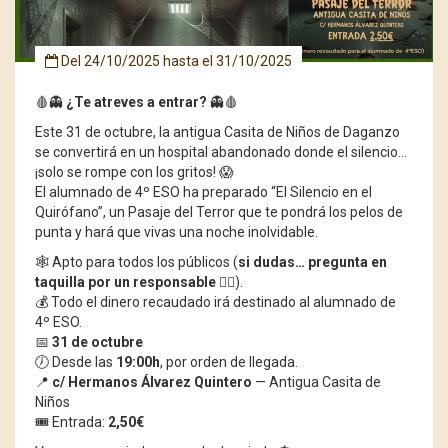
Del
24/10/2025
hasta el
31/10/2025
🩸👻
¿Te atreves a entrar?
👻🩸
Este 31 de octubre, la antigua Casita de Niños de Daganzo
se convertirá en un hospital abandonado donde el silencio…
¡solo se rompe con los gritos! 😱
El alumnado de 4º ESO ha preparado “El Silencio en el
Quirófano”, un Pasaje del Terror que te pondrá los pelos de
punta y hará que vivas una noche inolvidable.
🕸️ Apto para todos los públicos (
si dudas… pregunta en
taquilla por un responsable
🧙‍♀️).
💰 Todo el dinero recaudado irá destinado al alumnado de
4º ESO.
📅
31 de octubre
🕖 Desde las
19:00h
, por orden de llegada.
📍
c/ Hermanos Álvarez Quintero
— Antigua Casita de
Niños
🎟️ Entrada:
2,50€