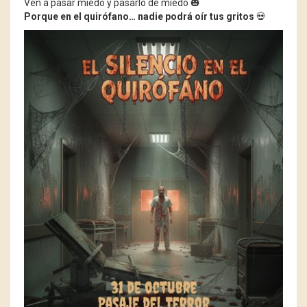
Ven a pasar miedo y pasarlo de miedo 🎃
Porque en el quirófano… nadie podrá oír tus gritos
💀