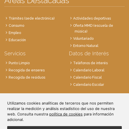
Áreas Destacadas
Trámites (sede electrónica)
Actividades deportivas
Consumo
Oferta MMD (escuela de
música)
Empleo
Voluntariado
Educación
Entorno Natural
Servicios
Datos de Interés
Punto Limpio
Teléfonos de interés
Recogida de enseres
Calendario Laboral
Recogida de residuos
Calendario Fiscal
Calendario Escolar
Plaza de la Villa, 1
Utilizamos cookies analíticas de terceros que nos permiten
28814 Daganzo, Madrid
realizar la medición y análisis estadístico del uso de nuestra
Tlf. 91 884 52 59
web. Consulta nuestra
política de cookies
para información
Fax. 91 884 52 92
adicional.