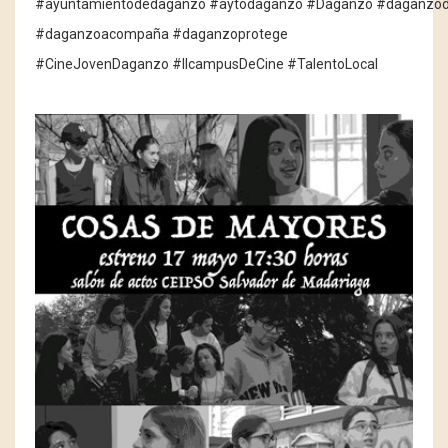
#ayuntamientodedaganzo #aytodaganzo #Daganzo #daganzod
#daganzoacompaña #daganzoprotege
#CineJovenDaganzo #IIcampusDeCine #TalentoLocal