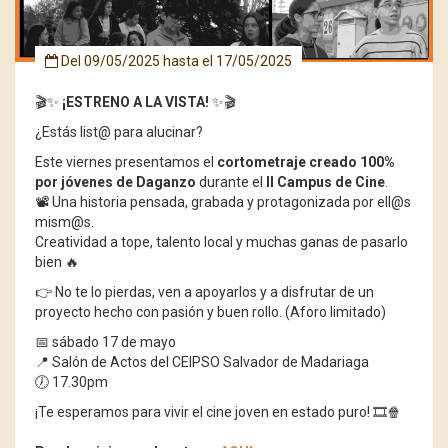
Del
09/05/2025
hasta el
17/05/2025
🎬✨
¡ESTRENO A LA VISTA!
✨🎬
¿Estás list@ para alucinar?
Este viernes presentamos el
cortometraje creado 100%
por jóvenes de Daganzo
durante el
II Campus de Cine
.
📽️ Una historia pensada, grabada y protagonizada por ell@s
mism@s.
Creatividad a tope, talento local y muchas ganas de pasarlo
bien 🔥
👉 No te lo pierdas, ven a apoyarlos y a disfrutar de un
proyecto hecho con pasión y buen rollo. (Aforo limitado)
📅 sábado 17 de mayo
📍 Salón de Actos del CEIPSO Salvador de Madariaga
🕖 17.30pm
¡Te esperamos para vivir el cine joven en estado puro! 🎞️🍿