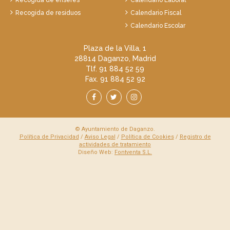
Recogida de residuos
Calendario Fiscal
Calendario Escolar
Plaza de la Villa, 1
28814 Daganzo, Madrid
Tlf. 91 884 52 59
Fax. 91 884 52 92
© Ayuntamiento de Daganzo.
Política de Privacidad
/
Aviso Legal
/
Política de Cookies
/
Registro de
actividades de tratamiento
Diseño Web:
Fontventa S.L.