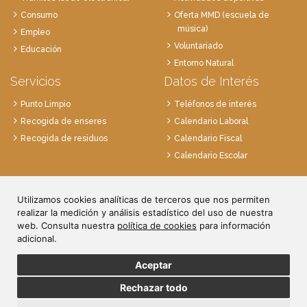
Consumo
Oferta MMD (escuela de
música)
Empleo
Voluntariado
Educación
Entorno Natural
Servicios
Datos de Interés
Punto Limpio
Teléfonos de interés
Recogida de enseres
Calendario Laboral
Recogida de residuos
Calendario Fiscal
Calendario Escolar
Plaza de la Villa, 1
Utilizamos cookies analíticas de terceros que nos permiten
28814 Daganzo, Madrid
realizar la medición y análisis estadístico del uso de nuestra
Tlf. 91 884 52 59
web. Consulta nuestra
política de cookies
para información
Fax. 91 884 52 92
adicional.
Aceptar
Rechazar todo
© Ayuntamiento de Daganzo.
Política de Privacidad
/
Aviso Legal
/
Política de Cookies
/
Registro de