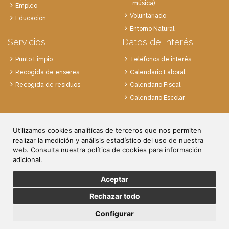
música)
Empleo
Voluntariado
Educación
Entorno Natural
Servicios
Datos de Interés
Punto Limpio
Teléfonos de interés
Recogida de enseres
Calendario Laboral
Recogida de residuos
Calendario Fiscal
Calendario Escolar
Plaza de la Villa, 1
Utilizamos cookies analíticas de terceros que nos permiten
28814 Daganzo, Madrid
realizar la medición y análisis estadístico del uso de nuestra
Tlf. 91 884 52 59
web. Consulta nuestra
política de cookies
para información
Fax. 91 884 52 92
adicional.
Aceptar
Rechazar todo
© Ayuntamiento de Daganzo.
Política de Privacidad
/
Aviso Legal
/
Política de Cookies
/
Registro de
Configurar
actividades de tratamiento
Diseño Web:
Fontventa S.L.