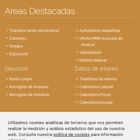
Áreas Destacadas
Trámites (sede electrónica)
Actividades deportivas
Consumo
Oferta MMD (escuela de
música)
Empleo
Voluntariado
Educación
Entorno Natural
Servicios
Datos de Interés
Punto Limpio
Teléfonos de interés
Recogida de enseres
Calendario Laboral
Recogida de residuos
Calendario Fiscal
Calendario Escolar
Plaza de la Villa, 1
Utilizamos cookies analíticas de terceros que nos permiten
28814 Daganzo, Madrid
realizar la medición y análisis estadístico del uso de nuestra
Tlf. 91 884 52 59
web. Consulta nuestra
política de cookies
para información
Fax. 91 884 52 92