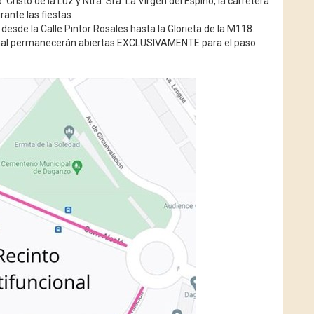
 Cristo de la Luz y Ntra. Sra. La Virgen del Espino, la carretera
ante las fiestas.
sde la Calle Pintor Rosales hasta la Glorieta de la M118.
ional permanecerán abiertas EXCLUSIVAMENTE para el paso