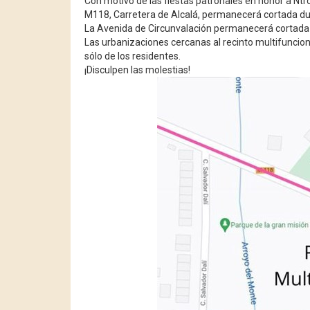
Con
motivo de las fiestas patronales en honor a Ntro.
M118, Carretera de Alcalá, permanecerá cortada dur
La Avenida de Circunvalación permanecerá cortada de
Las urbanizaciones cercanas al recinto multifunc
sólo de los residentes.
¡Disculpen las molestias!