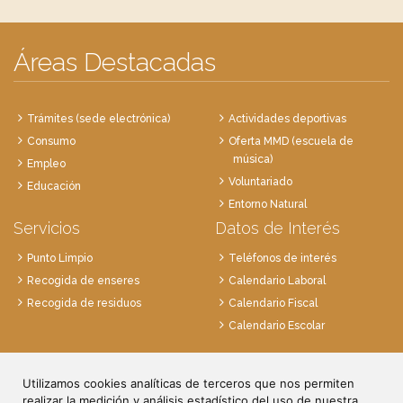
Áreas Destacadas
Trámites (sede electrónica)
Actividades deportivas
Consumo
Oferta MMD (escuela de
música)
Empleo
Voluntariado
Educación
Entorno Natural
Servicios
Datos de Interés
Punto Limpio
Teléfonos de interés
Recogida de enseres
Calendario Laboral
Recogida de residuos
Calendario Fiscal
Calendario Escolar
Plaza de la Villa, 1
28814 Daganzo, Madrid
Utilizamos cookies analíticas de terceros que nos permiten
realizar la medición y análisis estadístico del uso de nuestra
Tlf. 91 884 52 59