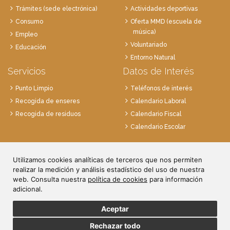
Trámites (sede electrónica)
Actividades deportivas
Consumo
Oferta MMD (escuela de
música)
Empleo
Voluntariado
Educación
Entorno Natural
Servicios
Datos de Interés
Punto Limpio
Teléfonos de interés
Recogida de enseres
Calendario Laboral
Recogida de residuos
Calendario Fiscal
Calendario Escolar
Plaza de la Villa, 1
Utilizamos cookies analíticas de terceros que nos permiten
28814 Daganzo, Madrid
realizar la medición y análisis estadístico del uso de nuestra
Tlf. 91 884 52 59
web. Consulta nuestra
política de cookies
para información
Fax. 91 884 52 92
adicional.
Aceptar
Rechazar todo