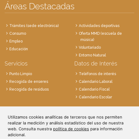
Áreas Destacadas
Trámites (sede electrónica)
Actividades deportivas
Consumo
Oferta MMD (escuela de
música)
Empleo
Voluntariado
Educación
Entorno Natural
Servicios
Datos de Interés
Punto Limpio
Teléfonos de interés
Recogida de enseres
Calendario Laboral
Recogida de residuos
Calendario Fiscal
Calendario Escolar
Plaza de la Villa, 1
Utilizamos cookies analíticas de terceros que nos permiten
28814 Daganzo, Madrid
realizar la medición y análisis estadístico del uso de nuestra
Tlf. 91 884 52 59
web. Consulta nuestra
política de cookies
para información
Fax. 91 884 52 92
adicional.