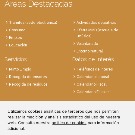
Áreas Destacadas
Trámites (sede electrónica)
Actividades deportivas
Consumo
Oferta MMD (escuela de
música)
Empleo
Voluntariado
Educación
Entorno Natural
Servicios
Datos de Interés
Punto Limpio
Teléfonos de interés
Recogida de enseres
Calendario Laboral
Recogida de residuos
Calendario Fiscal
Calendario Escolar
Plaza de la Villa, 1
Utilizamos cookies analíticas de terceros que nos permiten
28814 Daganzo, Madrid
realizar la medición y análisis estadístico del uso de nuestra
Tlf. 91 884 52 59
web. Consulta nuestra
política de cookies
para información
Fax. 91 884 52 92
adicional.