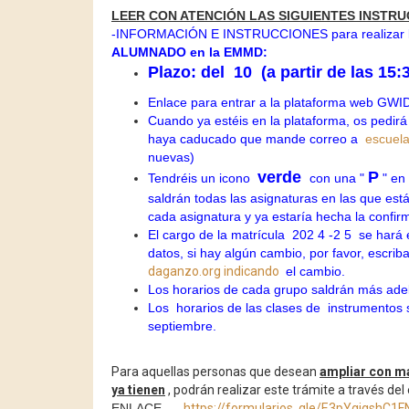
LEER CON ATENCIÓN LAS SIGUIENTES INSTR
-INFORMACIÓN E INSTRUCCIONES para realizar 
ALUMNADO en la EMMD:
Plazo: del
10
(a partir de las 15:
Enlace para entrar a la plataforma web GWI
Cuando ya estéis en la plataforma, os pedirá
haya caducado que mande correo a
escuel
nuevas)
verde
P
Tendréis un icono
con una "
" en
saldrán todas las asignaturas en las que est
cada asignatura y ya estaría hecha la confir
El cargo de la matrícula
202
4
-2
5
se hará e
datos, si hay algún cambio, por favor, escri
daganzo.org
indicando
el cambio.
Los horarios de cada grupo saldrán más ade
Los
horarios de las clases de
instrumentos 
septiembre.
Para aquellas personas que desean
ampliar con má
ya tienen
, podrán realizar este trámite a través de
ENLACE.....
https://formularios.
gle/E3pYgigshC1