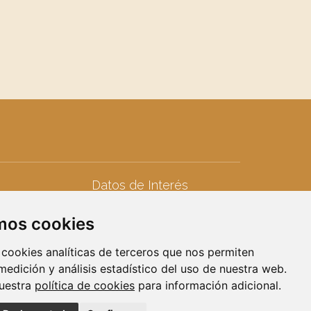
Datos de Interés
Teléfonos de interés
amos cookies
seres
Calendario Laboral
iduos
Calendario Fiscal
 cookies analíticas de terceros que nos permiten
Calendario Escolar
 medición y análisis estadístico del uso de nuestra web.
nuestra
política de cookies
para información adicional.