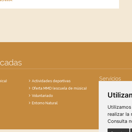
acadas
Servicios
ica)
Actividades deportivas
Oferta MMD (escuela de música)
Punto Limpio
Utiliz
Voluntariado
Recogida de en
Entorno Natural
Recogida de res
Utilizamos
realizar la
Consulta 