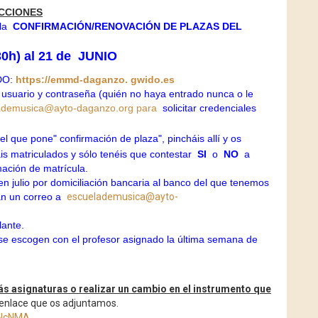
UCCIONES
la
CONFIRMACIÓN/RENOVACIÓN DE PLAZAS DEL
30h) al 21 de
JUNIO
DO:
https://emmd-daganzo.
gwido.es
 usuario y contraseña (quién no haya entrado nunca o le
ademusica@ayto-daganzo.org
para
solicitar credenciales
 el que pone" confirmación de plaza", pincháis allí y os
áis matriculados y sólo tenéis que contestar
SI
o
NO
a
mación de matrícula.
n julio por domiciliación bancaria al banco del que tenemos
ban un correo a
escuelademusica@ayto-
lante.
se escogen con el profesor asignado la última semana de
s asignaturas o realizar un cambio en el instrumento que
l enlace que os adjuntamos.
FNcNMA