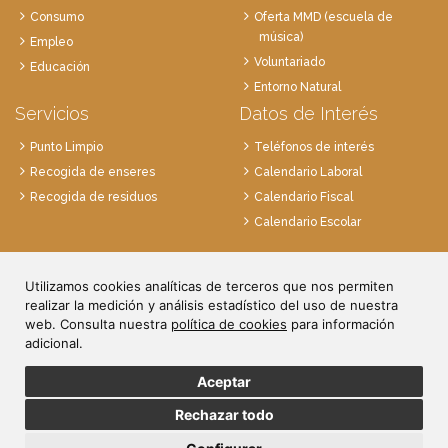
Consumo
Oferta MMD (escuela de
música)
Empleo
Voluntariado
Educación
Entorno Natural
Servicios
Datos de Interés
Punto Limpio
Teléfonos de interés
Recogida de enseres
Calendario Laboral
Recogida de residuos
Calendario Fiscal
Calendario Escolar
Plaza de la Villa, 1
Utilizamos cookies analíticas de terceros que nos permiten
28814 Daganzo, Madrid
realizar la medición y análisis estadístico del uso de nuestra
Tlf. 91 884 52 59
web. Consulta nuestra
política de cookies
para información
Fax. 91 884 52 92
adicional.
Aceptar
Rechazar todo
© Ayuntamiento de Daganzo.
Política de Privacidad
/
Aviso Legal
/
Política de Cookies
/
Registro de