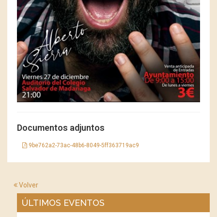
Documentos adjuntos
9be762a2-73ac-48b6-8049-5ff363719ac9
Volver
ÚLTIMOS EVENTOS