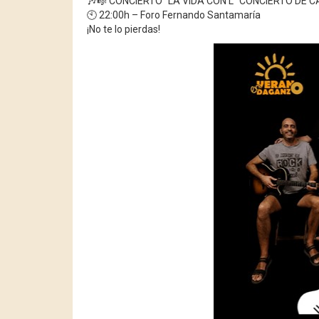
🎶🎼 CONCIERTO "LA VIDA CON L" CONCIERTO DE
🕙 22:00h – Foro Fernando Santamaría
¡No te lo pierdas!