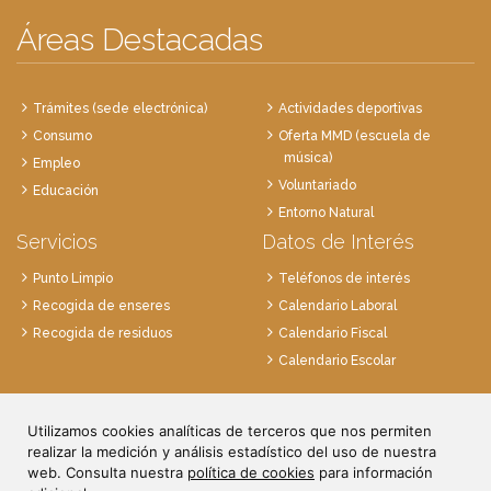
Áreas Destacadas
Trámites (sede electrónica)
Actividades deportivas
Consumo
Oferta MMD (escuela de
música)
Empleo
Voluntariado
Educación
Entorno Natural
Servicios
Datos de Interés
Punto Limpio
Teléfonos de interés
Recogida de enseres
Calendario Laboral
Recogida de residuos
Calendario Fiscal
Calendario Escolar
Plaza de la Villa, 1
Utilizamos cookies analíticas de terceros que nos permiten
28814 Daganzo, Madrid
realizar la medición y análisis estadístico del uso de nuestra
Tlf. 91 884 52 59
web. Consulta nuestra
política de cookies
para información
Fax. 91 884 52 92