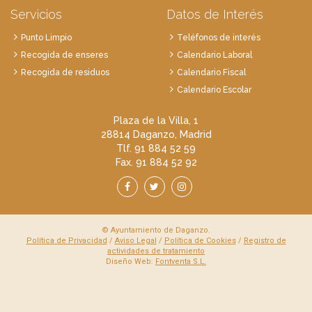
Servicios
Datos de Interés
Punto Limpio
Teléfonos de interés
Recogida de enseres
Calendario Laboral
Recogida de residuos
Calendario Fiscal
Calendario Escolar
Plaza de la Villa, 1
28814 Daganzo, Madrid
Tlf. 91 884 52 59
Fax. 91 884 52 92
© Ayuntamiento de Daganzo.
Política de Privacidad
/
Aviso Legal
/
Política de Cookies
/
Registro de
actividades de tratamiento
Diseño Web:
Fontventa S.L.