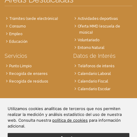
Trámites (sede electrónica)
Actividades deportivas
Consumo
Oferta MMD (escuela de
música)
Empleo
Voluntariado
Educación
Entorno Natural
Servicios
Datos de Interés
Punto Limpio
Teléfonos de interés
Recogida de enseres
Calendario Laboral
Recogida de residuos
Calendario Fiscal
Calendario Escolar
Plaza de la Villa, 1
28814 Daganzo, Madrid
Utilizamos cookies analíticas de terceros que nos permiten
realizar la medición y análisis estadístico del uso de nuestra
Tlf. 91 884 52 59
web. Consulta nuestra
política de cookies
para información
Fax. 91 884 52 92
adicional.