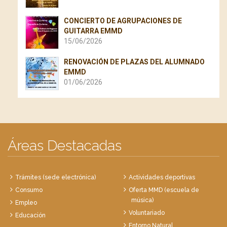
CONCIERTO DE AGRUPACIONES DE
GUITARRA EMMD
15/06/2026
RENOVACIÓN DE PLAZAS DEL ALUMNADO
EMMD
01/06/2026
Áreas Destacadas
Trámites (sede electrónica)
Actividades deportivas
Consumo
Oferta MMD (escuela de
música)
Empleo
Voluntariado
Educación
Entorno Natural