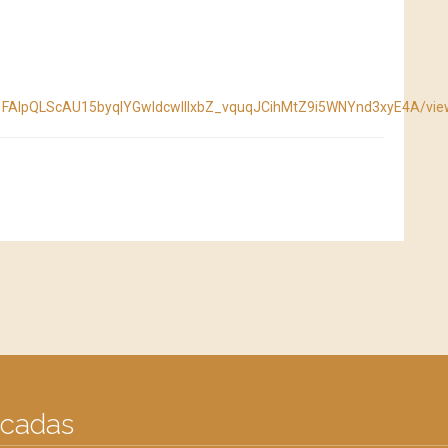
e/1FAIpQLScAU15byqIYGwIdcwIIIxbZ_vquqJCihMtZ9i5WNYnd3xyE4A/vi
acadas