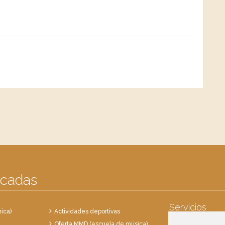
acadas
Servicios
ica)
Actividades deportivas
Oferta MMD (escuela de música)
Punto Limpio