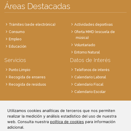
Áreas Destacadas
Trámites (sede electrónica)
Actividades deportivas
Consumo
Oferta MMD (escuela de
música)
Empleo
Voluntariado
Educación
Entorno Natural
Servicios
Datos de Interés
Punto Limpio
Teléfonos de interés
Recogida de enseres
Calendario Laboral
Recogida de residuos
Calendario Fiscal
Calendario Escolar
Plaza de la Villa, 1
Utilizamos cookies analíticas de terceros que nos permiten
28814 Daganzo, Madrid
realizar la medición y análisis estadístico del uso de nuestra
Tlf. 91 884 52 59
web. Consulta nuestra
política de cookies
para información
Fax. 91 884 52 92
adicional.