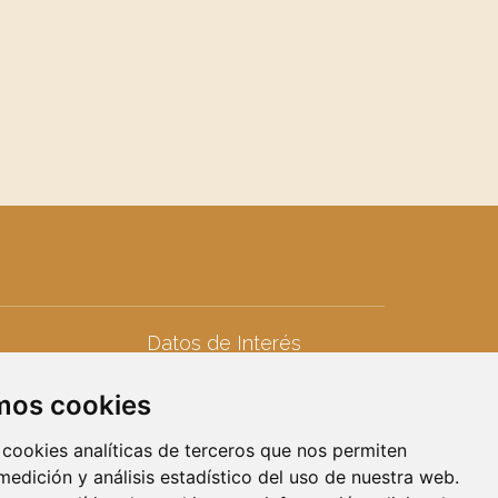
Datos de Interés
Teléfonos de interés
amos cookies
seres
Calendario Laboral
iduos
Calendario Fiscal
 cookies analíticas de terceros que nos permiten
Calendario Escolar
 medición y análisis estadístico del uso de nuestra web.