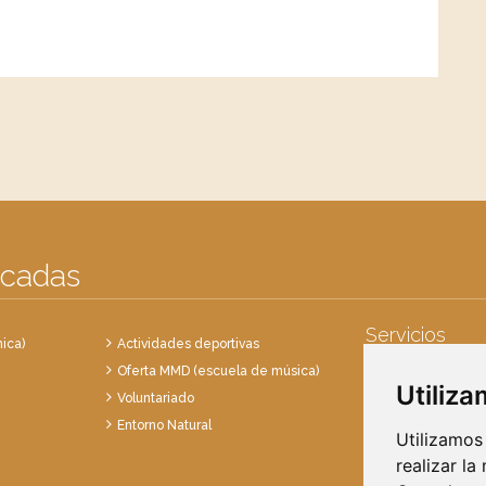
acadas
Servicios
ica)
Actividades deportivas
Oferta MMD (escuela de música)
Punto Limpio
Utiliz
Voluntariado
Recogida de en
Entorno Natural
Recogida de res
Utilizamos
realizar la