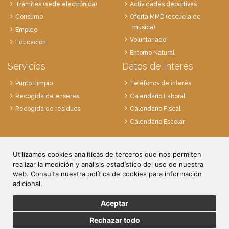
Trámites (sede electrónica)
Actividades deportivas
Consumo
Oferta MMD (escuela de
música)
Empleo
Voluntariado
Educación
Entorno Natural
Servicios
Datos de Interés
Punto Limpio
Teléfonos de interés
Recogida de enseres
Calendario Laboral
Recogida de residuos
Calendario Fiscal
Calendario Escolar
Plaza de la Villa, 1
Utilizamos cookies analíticas de terceros que nos permiten
28814 Daganzo, Madrid
realizar la medición y análisis estadístico del uso de nuestra
Tlf. 91 884 52 59
web. Consulta nuestra
política de cookies
para información
Fax. 91 884 52 92
adicional.
Aceptar
Rechazar todo
© Ayuntamiento de Daganzo.