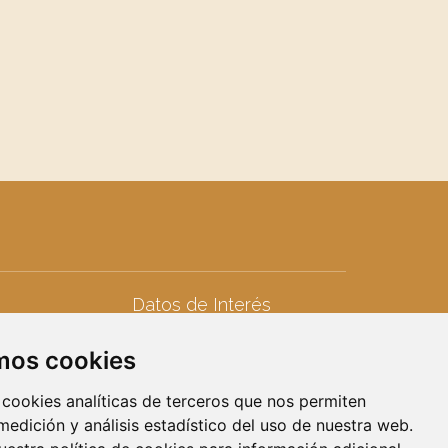
Datos de Interés
Teléfonos de interés
amos cookies
seres
Calendario Laboral
iduos
Calendario Fiscal
 cookies analíticas de terceros que nos permiten
Calendario Escolar
 medición y análisis estadístico del uso de nuestra web.