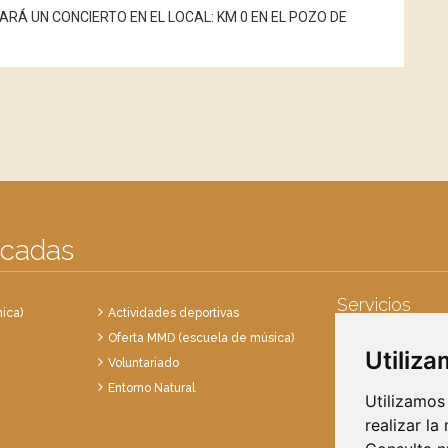
RÁ UN CONCIERTO EN EL LOCAL: KM 0 EN EL POZO DE
acadas
Servicios
ica)
Actividades deportivas
Oferta MMD (escuela de música)
Punto Limpio
Utiliz
Voluntariado
Recogida de en
Entorno Natural
Recogida de res
Utilizamos
realizar la